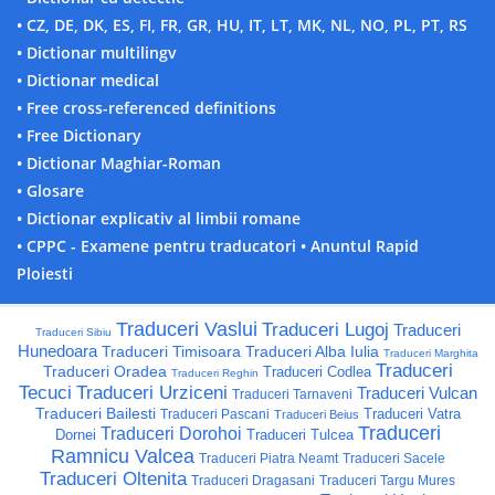
• CZ, DE, DK, ES, FI, FR, GR, HU, IT, LT, MK, NL, NO, PL, PT, RS
• Dictionar multilingv
• Dictionar medical
• Free cross-referenced definitions
• Free Dictionary
• Dictionar Maghiar-Roman
• Glosare
• Dictionar explicativ al limbii romane
• CPPC - Examene pentru traducatori
• Anuntul Rapid
Ploiesti
Traduceri Vaslui
Traduceri Lugoj
Traduceri
Traduceri Sibiu
Hunedoara
Traduceri Timisoara
Traduceri Alba Iulia
Traduceri Marghita
Traduceri
Traduceri Oradea
Traduceri Codlea
Traduceri Reghin
Tecuci
Traduceri Urziceni
Traduceri Vulcan
Traduceri Tarnaveni
Traduceri Bailesti
Traduceri Vatra
Traduceri Pascani
Traduceri Beius
Traduceri
Traduceri Dorohoi
Dornei
Traduceri Tulcea
Ramnicu Valcea
Traduceri Piatra Neamt
Traduceri Sacele
Traduceri Oltenita
Traduceri Dragasani
Traduceri Targu Mures