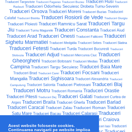
Traduceri Husi
Traduceri Targoviste
Traduceri Fagaras
Traduceri Buzau
Traduceri
Traduceri Odorheiu Secuiesc
Drobeta Turnu-Severin
Radauti
Traduceri Orsova
Traduceri Moreni
Traduceri
Traduceri Buzias
Traduceri Rosiorii de Vede
Calafat
Traduceri Bistrita
Traduceri Giurgiu
Traduceri Targu
Traduceri Ramnicu Sarat
Traduceri Ploiesti
Jiu
Traduceri Constanta
Traduceri Aiud
Traduceri Turnu Magurele
Traduceri
Traduceri Onesti
Traduceri Arad
Traduceri Falticeni
Sighetu Marmatiei
Traduceri Medgidia
Traduceri Sebes
Traduceri Slatina
Traduceri Fetesti
Traduceri Turda
Traduceri Bucuresti
Traduceri
Traduceri
Traduceri Adjud
Traduceri Miercurea Ciuc
Slobozia
Gheorgheni
Traduceri
Traduceri Botosani
Traduceri Medias
Campina
Traduceri Baia Mare
Traduceri Targu Secuiesc
Traduceri Focsani
Traduceri
Traduceri Brad
Traduceri Carei
Traduceri Sighisoara
Mangalia
Traduceri Alexandria
Traduceri
Traduceri Blaj
Traduceri Pietrosani
Traduceri Salonta
Campulung
Traduceri Motru
Traduceri Orastie
Traduceri Romania
Traduceri Galati
Traduceri Pitesti
Traduceri Curtea de
Traduceri Dej
Traduceri Braila
Traduceri Barlad
Traduceri Gherla
Arges
Traduceri Caracal
Traduceri
Traduceri Roman
Traduceri Zalau
Traduceri
Satu Mare
Traduceri Calarasi
Traduceri Bacau
Campia Turzii
Traduceri Resita
Traduceri Craiova
Traduceri Suceava
Traduceri Moinesti
Acest website foloseste cookies.
Traduceri
Traduceri Iasi
Continuarea navigarii pe website implica
Campulung Moldovenesc
Traduceri
Traduceri Lupeni