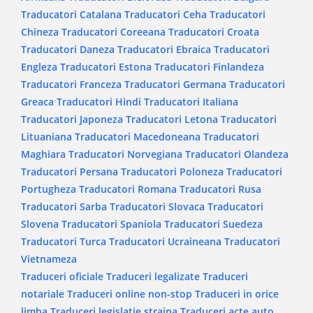
Traducatori Catalana
Traducatori Ceha
Traducatori
Chineza
Traducatori Coreeana
Traducatori Croata
Traducatori Daneza
Traducatori Ebraica
Traducatori
Engleza
Traducatori Estona
Traducatori Finlandeza
Traducatori Franceza
Traducatori Germana
Traducatori
Greaca
Traducatori Hindi
Traducatori Italiana
Traducatori Japoneza
Traducatori Letona
Traducatori
Lituaniana
Traducatori Macedoneana
Traducatori
Maghiara
Traducatori Norvegiana
Traducatori Olandeza
Traducatori Persana
Traducatori Poloneza
Traducatori
Portugheza
Traducatori Romana
Traducatori Rusa
Traducatori Sarba
Traducatori Slovaca
Traducatori
Slovena
Traducatori Spaniola
Traducatori Suedeza
Traducatori Turca
Traducatori Ucraineana
Traducatori
Vietnameza
Traduceri oficiale
Traduceri legalizate
Traduceri
notariale
Traduceri online non-stop
Traduceri in orice
limba
Traduceri legislatie straina
Traduceri acte auto