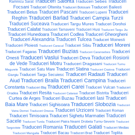
Traduceri Salonta
Traduceri
Traduceri Sebes
Ramnicu Sarat
Focsani
Traduceri Oltenita
Traduceri Bailesti
Traduceri Botosani
Traduceri Beius
Traduceri Pascani
Traduceri
Traduceri Lupeni
Traduceri Barlad
Traduceri Campia Turzii
Reghin
Traduceri Suceava
Traduceri Targu Mures
Traduceri Dorohoi
Traduceri Calafat
Traduceri Tarnaveni
Traduceri Husi
Traduceri Targu Jiu
Traduceri Hunedoara
Traduceri Codlea
Traduceri Gheorgheni
Traduceri Alexandria
Traduceri Tulcea
Traduceri Moinesti
Traduceri Moreni
Traduceri Ploiesti
Traduceri Sibiu
Traduceri Caracal
Traduceri Buzias
Traduceri
Traduceri Fagaras
Traduceri Caransebes
Traduceri Vaslui
Onesti
Traduceri Deva
Traduceri Rosiorii
de Vede
Traduceri Motru
Traduceri Dragasani
Traduceri Turnu
Traduceri Slatina
Traduceri Satu Mare
Traduceri
Magurele
Traduceri Craiova
Traduceri Radauti
Traduceri
Traduceri Targu Secuiesc
Giurgiu
Traduceri Braila
Traduceri Campina
Aiud
Traduceri
Traduceri Carei
Constanta
Traduceri Vulcan
Traduceri Blaj
Traduceri
Traduceri Resita
Traduceri
Traduceri Bistrita
Oradea
Traduceri Calarasi
Traduceri
Curtea de Arges
Traduceri Buzau
Traduceri Iasi
Traduceri Slobozia
Baia Mare
Traduceri Sighisoara
Traduceri
Traduceri Urziceni
Traduceri Roman
Vatra Dornei
Traduceri Orsova
Traduceri Timisoara
Traduceri Sighetu Marmatiei
Traduceri
Sacele
Traduceri Piatra Neamt
Drobeta Turnu-Severin
Traduceri Turda
Traduceri
Traduceri Galati
Traduceri Romania
Traduceri Medias
Targoviste
Traduceri Bacau
Traduceri Toplita
Traduceri Brad
Traduceri Mangalia