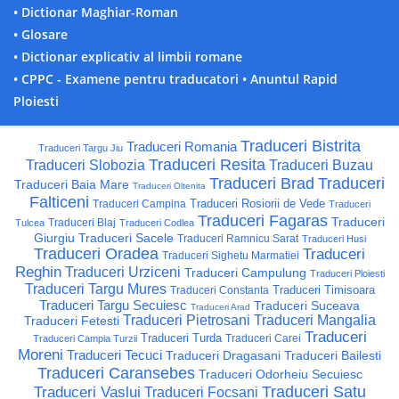
• Dictionar Maghiar-Roman
• Glosare
• Dictionar explicativ al limbii romane
• CPPC - Examene pentru traducatori
• Anuntul Rapid
Ploiesti
Traduceri Bistrita
Traduceri Romania
Traduceri Targu Jiu
Traduceri Resita
Traduceri Slobozia
Traduceri Buzau
Traduceri Brad
Traduceri
Traduceri Baia Mare
Traduceri Oltenita
Falticeni
Traduceri Rosiorii de Vede
Traduceri Campina
Traduceri
Traduceri Fagaras
Traduceri
Traduceri Blaj
Tulcea
Traduceri Codlea
Giurgiu
Traduceri Sacele
Traduceri Ramnicu Sarat
Traduceri Husi
Traduceri Oradea
Traduceri
Traduceri Sighetu Marmatiei
Reghin
Traduceri Urziceni
Traduceri Campulung
Traduceri Ploiesti
Traduceri Targu Mures
Traduceri Timisoara
Traduceri Constanta
Traduceri Targu Secuiesc
Traduceri Suceava
Traduceri Arad
Traduceri Pietrosani
Traduceri Mangalia
Traduceri Fetesti
Traduceri
Traduceri Turda
Traduceri Carei
Traduceri Campia Turzii
Moreni
Traduceri Tecuci
Traduceri Dragasani
Traduceri Bailesti
Traduceri Caransebes
Traduceri Odorheiu Secuiesc
Traduceri Satu
Traduceri Vaslui
Traduceri Focsani