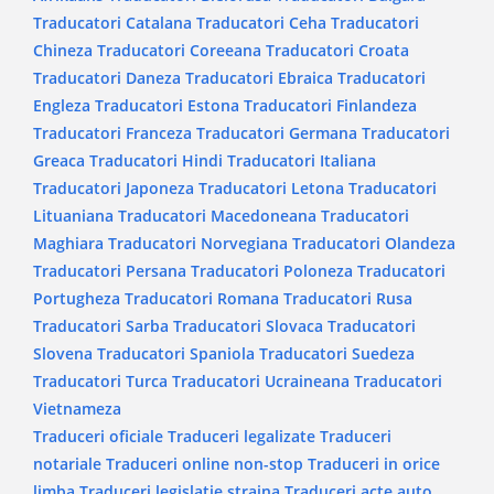
Traducatori Catalana
Traducatori Ceha
Traducatori
Chineza
Traducatori Coreeana
Traducatori Croata
Traducatori Daneza
Traducatori Ebraica
Traducatori
Engleza
Traducatori Estona
Traducatori Finlandeza
Traducatori Franceza
Traducatori Germana
Traducatori
Greaca
Traducatori Hindi
Traducatori Italiana
Traducatori Japoneza
Traducatori Letona
Traducatori
Lituaniana
Traducatori Macedoneana
Traducatori
Maghiara
Traducatori Norvegiana
Traducatori Olandeza
Traducatori Persana
Traducatori Poloneza
Traducatori
Portugheza
Traducatori Romana
Traducatori Rusa
Traducatori Sarba
Traducatori Slovaca
Traducatori
Slovena
Traducatori Spaniola
Traducatori Suedeza
Traducatori Turca
Traducatori Ucraineana
Traducatori
Vietnameza
Traduceri oficiale
Traduceri legalizate
Traduceri
notariale
Traduceri online non-stop
Traduceri in orice
limba
Traduceri legislatie straina
Traduceri acte auto