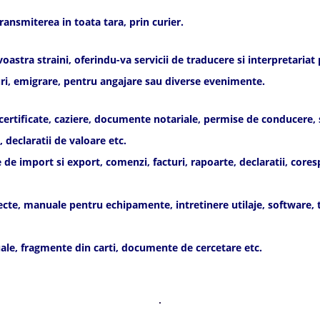
ransmiterea in toata tara, prin curier.
tra straini, oferindu-va servicii de traducere si interpretariat pe
rviuri, emigrare, pentru angajare sau diverse evenimente.
 certificate, caziere, documente notariale, permise de conducere, se
 declaratii de valoare etc.
import si export, comenzi, facturi, rapoarte, declaratii, corespo
te, manuale pentru echipamente, intretinere utilaje, software, tel
le, fragmente din carti, documente de cercetare etc.