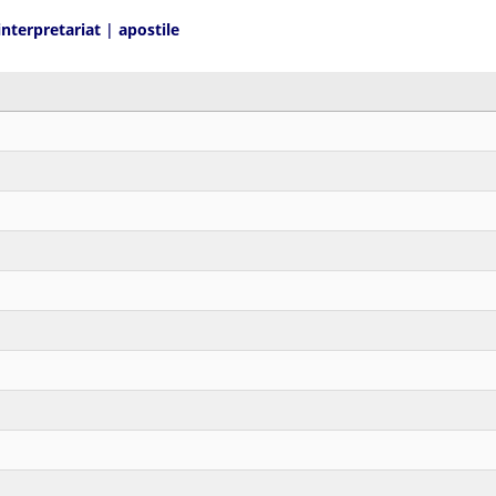
interpretariat
|
apostile