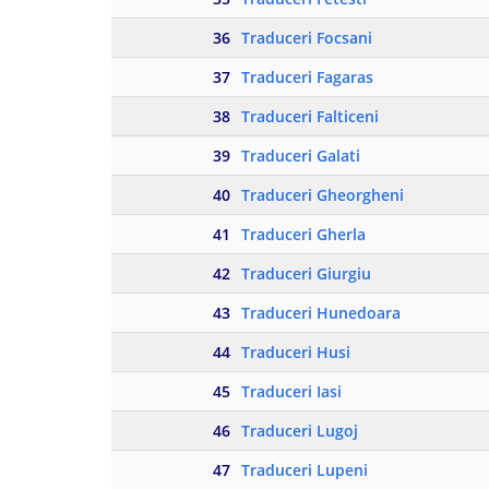
36
Traduceri Focsani
37
Traduceri Fagaras
38
Traduceri Falticeni
39
Traduceri Galati
40
Traduceri Gheorgheni
41
Traduceri Gherla
42
Traduceri Giurgiu
43
Traduceri Hunedoara
44
Traduceri Husi
45
Traduceri Iasi
46
Traduceri Lugoj
47
Traduceri Lupeni