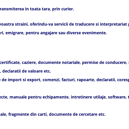
ransmiterea in toata tara, prin curier.
tra straini, oferindu-va servicii de traducere si interpretariat pe
rviuri, emigrare, pentru angajare sau diverse evenimente.
 certificate, caziere, documente notariale, permise de conducere, se
 declaratii de valoare etc.
import si export, comenzi, facturi, rapoarte, declaratii, corespo
te, manuale pentru echipamente, intretinere utilaje, software, tel
le, fragmente din carti, documente de cercetare etc.