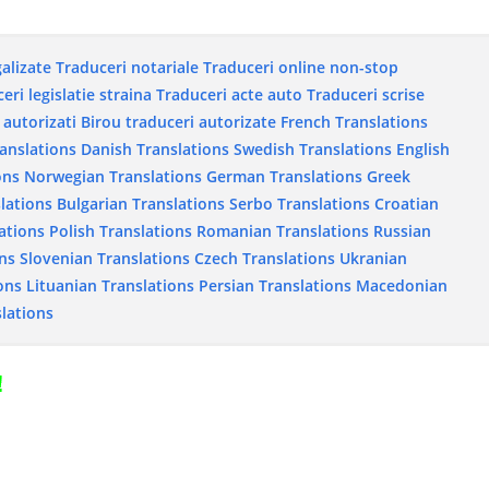
galizate
Traduceri notariale
Traduceri online non-stop
eri legislatie straina
Traduceri acte auto
Traduceri scrise
 autorizati
Birou traduceri autorizate
French Translations
ranslations
Danish Translations
Swedish Translations
English
ons
Norwegian Translations
German Translations
Greek
lations
Bulgarian Translations
Serbo Translations
Croatian
ations
Polish Translations
Romanian Translations
Russian
ns
Slovenian Translations
Czech Translations
Ukranian
ons
Lituanian Translations
Persian Translations
Macedonian
lations