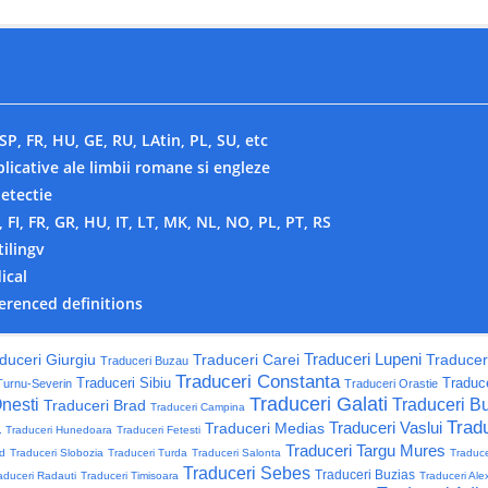
SP, FR, HU, GE, RU, LAtin, PL, SU, etc
plicative ale limbii romane si engleze
detectie
, FI, FR, GR, HU, IT, LT, MK, NL, NO, PL, PT, RS
tilingv
ical
ferenced definitions
Traduceri Lupeni
duceri Giurgiu
Traduceri Carei
Traducer
Traduceri Buzau
Traduceri Constanta
Traduceri Sibiu
Traduce
Turnu-Severin
Traduceri Orastie
Traduceri Galati
nesti
Traduceri Bu
Traduceri Brad
Traduceri Campina
a
Tradu
Traduceri Vaslui
Traduceri Medias
Traduceri Hunedoara
Traduceri Fetesti
Traduceri Targu Mures
ad
Traduceri Slobozia
Traduceri Turda
Traduceri Salonta
Traduc
Traduceri Sebes
Traduceri Buzias
aduceri Radauti
Traduceri Timisoara
Traduceri Ale