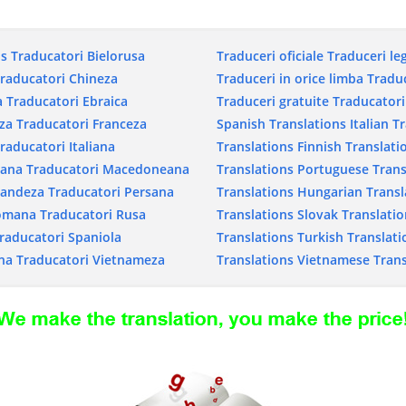
ns
Traducatori Bielorusa
Traduceri oficiale
Traduceri le
raducatori Chineza
Traduceri in orice limba
Traduc
a
Traducatori Ebraica
Traduceri gratuite
Traducatori
za
Traducatori Franceza
Spanish Translations
Italian T
raducatori Italiana
Translations
Finnish Translati
iana
Traducatori Macedoneana
Translations
Portuguese Trans
landeza
Traducatori Persana
Translations
Hungarian Transl
Romana
Traducatori Rusa
Translations
Slovak Translatio
raducatori Spaniola
Translations
Turkish Translati
na
Traducatori Vietnameza
Translations
Vietnamese Trans