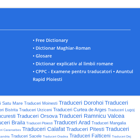
• Free Dictionary
• Dictionar Maghiar-Roman
• Glosare
• Dictionar explicativ al limbii romane
• CPPC - Examene pentru traducatori
• Anuntul
Rapid Ploiesti
Traduceri Dorohoi
Traduceri
i Satu Mare
Traduceri Moinesti
Traduceri Curtea de Arges
ri Bistrita
Traduceri Urziceni
Traduceri Lugoj
Traduceri Ramnicu Valcea
Traduceri Orsova
curesti
Traduceri Arad
ceri Braila
Traduceri Mangalia
Traduceri Ploiesti
Traduceri Calafat
Traduceri
Traduceri Pitesti
eri Caransebes
Traduceri Falticeni
Traduceri Sacele
xandria
Traduceri Oradea
Traduceri Dej