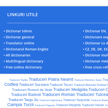
LINKURI UTILE
• Dictionar tehnic
• Dictionar EN, 
• Dictionar general
• Dictionare ex
• Translator online
• Dictionar cu 
• Dictionarul Roman-Englez
• CZ, DE, DK, ES
• All dictionaries
• Dictionar mul
• Multilingual dictionary
• Dictionar med
• Free online dictionary
• Free cross-re
Traduceri Piatra Neamt
Tra
Traduceri Toplita
Traduceri Ramnicu Sarat
Codlea
Traduceri Suceava
Traduceri Tecuci
Traduceri Botosani
Drobeta 
Traduceri Medgidia
Traduceri O
Traduceri Rosiorii de Vede
Traduceri Roman
Traduceri Tulce
Traduceri Bailesti
Traduceri Targu Jiu
Traduceri Targoviste
Traduceri Sighisoara
Traduceri Barl
Campia Turzii
Traduceri Marghita
Traduceri Vulcan
Traduceri Fagaras
Tr