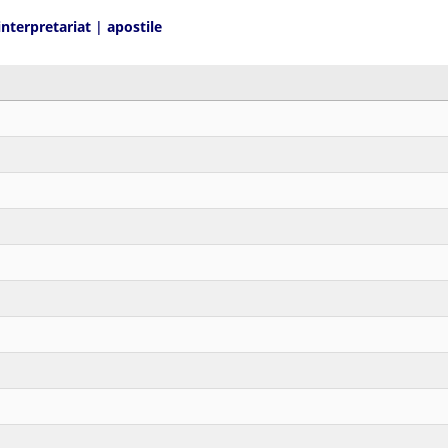
interpretariat
|
apostile