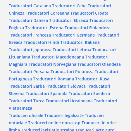
Traducatori Catalana
Traducatori Ceha
Traducatori
Chineza
Traducatori Coreeana
Traducatori Croata
Traducatori Daneza
Traducatori Ebraica
Traducatori
Engleza
Traducatori Estona
Traducatori Finlandeza
Traducatori Franceza
Traducatori Germana
Traducatori
Greaca
Traducatori Hindi
Traducatori Italiana
Traducatori Japoneza
Traducatori Letona
Traducatori
Lituaniana
Traducatori Macedoneana
Traducatori
Maghiara
Traducatori Norvegiana
Traducatori Olandeza
Traducatori Persana
Traducatori Poloneza
Traducatori
Portugheza
Traducatori Romana
Traducatori Rusa
Traducatori Sarba
Traducatori Slovaca
Traducatori
Slovena
Traducatori Spaniola
Traducatori Suedeza
Traducatori Turca
Traducatori Ucraineana
Traducatori
Vietnameza
Traduceri oficiale
Traduceri legalizate
Traduceri
notariale
Traduceri online non-stop
Traduceri in orice
limba
Traduceri legislatie straina
Traduceri acte auto