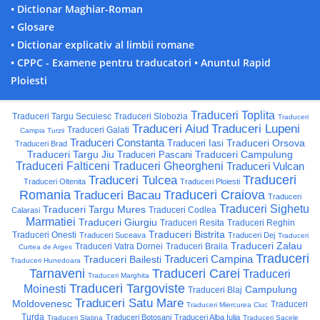
• Dictionar Maghiar-Roman
• Glosare
• Dictionar explicativ al limbii romane
• CPPC - Examene pentru traducatori
• Anuntul Rapid
Ploiesti
Traduceri Toplita
Traduceri Targu Secuiesc
Traduceri Slobozia
Traduceri
Traduceri Aiud
Traduceri Lupeni
Traduceri Galati
Campia Turzii
Traduceri Constanta
Traduceri Orsova
Traduceri Iasi
Traduceri Brad
Traduceri Targu Jiu
Traduceri Campulung
Traduceri Pascani
Traduceri Falticeni
Traduceri Gheorgheni
Traduceri Vulcan
Traduceri
Traduceri Tulcea
Traduceri Oltenita
Traduceri Ploiesti
Romania
Traduceri Craiova
Traduceri Bacau
Traduceri
Traduceri Sighetu
Traduceri Targu Mures
Traduceri Codlea
Calarasi
Marmatiei
Traduceri Giurgiu
Traduceri Resita
Traduceri Reghin
Traduceri Bistrita
Traduceri Onesti
Traduceri Suceava
Traduceri Dej
Traduceri
Traduceri Zalau
Traduceri Vatra Dornei
Traduceri Braila
Curtea de Arges
Traduceri
Traduceri Campina
Traduceri Bailesti
Traduceri Hunedoara
Tarnaveni
Traduceri Carei
Traduceri
Traduceri Marghita
Traduceri Targoviste
Moinesti
Campulung
Traduceri Blaj
Traduceri Satu Mare
Moldovenesc
Traduceri
Traduceri Miercurea Ciuc
Turda
Traduceri Botosani
Traduceri Alba Iulia
Traduceri Slatina
Traduceri Sacele