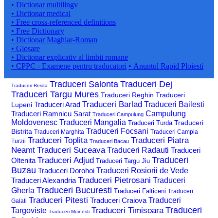
• Dictionar multilingv
• Dictionar medical
• Free cross-referenced definitions
• Free Dictionary
• Dictionar Maghiar-Roman
• Glosare
• Dictionar explicativ al limbii romane
• CPPC - Examene pentru traducatori
• Anuntul Rapid Ploiesti
Traduceri Salonta
Traduceri Dej
Traduceri Resita
Traduceri Targu Mures
Traduceri Reghin
Traduceri
Traduceri Barlad
Traduceri Arad
Traduceri Bailesti
Lupeni
Traduceri Ramnicu Sarat
Campulung
Traduceri Campulung
Moldovenesc
Traduceri Mangalia
Traduceri
Traduceri Turda
Traduceri Focsani
Bistrita
Traduceri Marghita
Traduceri Campia
Traduceri Toplita
Traduceri Piatra
Turzii
Traduceri Bacau
Neamt
Traduceri Suceava
Traduceri Radauti
Traduceri
Traduceri
Traduceri Adjud
Oltenita
Traduceri Targu Jiu
Buzau
Traduceri Dorohoi
Traduceri Rosiorii de Vede
Traduceri Pietrosani
Traduceri Alexandria
Traduceri
Traduceri Bucuresti
Gherla
Traduceri Falticeni
Traduceri
Traduceri Pitesti
Traduceri Craiova
Traduceri
Galati
Traduceri
Traduceri Timisoara
Targoviste
Traduceri Moinesti