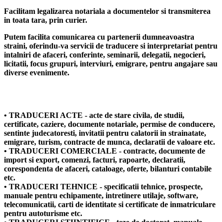
Facilitam legalizarea notariala a documentelor si transmiterea
in toata tara, prin curier.
Putem facilita comunicarea cu partenerii dumneavoastra
straini, oferindu-va servicii de traducere si interpretariat pentru
intalniri de afaceri, conferinte, seminarii, delegatii, negocieri,
licitatii, focus grupuri, interviuri, emigrare, pentru angajare sau
diverse evenimente.
• TRADUCERI ACTE - acte de stare civila, de studii,
certificate, caziere, documente notariale, permise de conducere,
sentinte judecatoresti, invitatii pentru calatorii in strainatate,
emigrare, turism, contracte de munca, declaratii de valoare etc.
• TRADUCERI COMERCIALE - contracte, documente de
import si export, comenzi, facturi, rapoarte, declaratii,
corespondenta de afaceri, cataloage, oferte, bilanturi contabile
etc.
• TRADUCERI TEHNICE - specificatii tehnice, prospecte,
manuale pentru echipamente, intretinere utilaje, software,
telecomunicatii, carti de identitate si certificate de inmatriculare
pentru autoturisme etc.