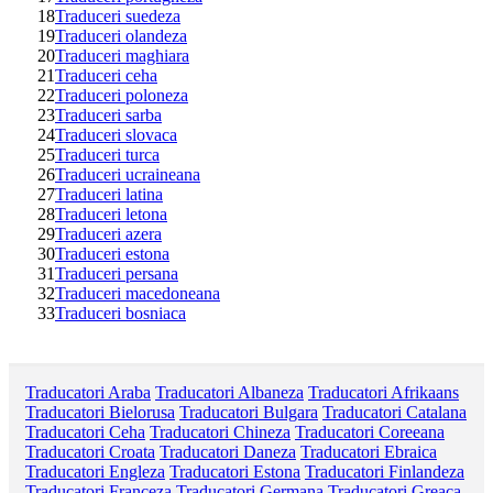
18
Traduceri suedeza
19
Traduceri olandeza
20
Traduceri maghiara
21
Traduceri ceha
22
Traduceri poloneza
23
Traduceri sarba
24
Traduceri slovaca
25
Traduceri turca
26
Traduceri ucraineana
27
Traduceri latina
28
Traduceri letona
29
Traduceri azera
30
Traduceri estona
31
Traduceri persana
32
Traduceri macedoneana
33
Traduceri bosniaca
Traducatori Araba
Traducatori Albaneza
Traducatori Afrikaans
Traducatori Bielorusa
Traducatori Bulgara
Traducatori Catalana
Traducatori Ceha
Traducatori Chineza
Traducatori Coreeana
Traducatori Croata
Traducatori Daneza
Traducatori Ebraica
Traducatori Engleza
Traducatori Estona
Traducatori Finlandeza
Traducatori Franceza
Traducatori Germana
Traducatori Greaca