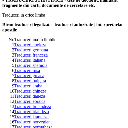
• TRADUCERI STIINTIFICE - teze de doctorat, manuale,
fragmente din carti, documente de cercetare etc.
Traduceri in orice limba
Birou traduceri legalizate
|
traduceri autorizate
|
interpretariat
|
apostile
Nr.
Traduceri in/din limbile:
1
Traduceri engleza
2
Traduceri germana
3
Traduceri franceza
4
Traduceri italiana
5
Traduceri spaniola
6
Traduceri rusa
7
Traduceri greaca
8
Traduceri bulgara
9
Traduceri araba
10
Traduceri chineza
11
Traduceri daneza
12
Traduceri ebraica
13
Traduceri finlandeza
14
Traduceri irlandeza
15
Traduceri japoneza
16
Traduceri norvegiana
17
Traduceri portugheza