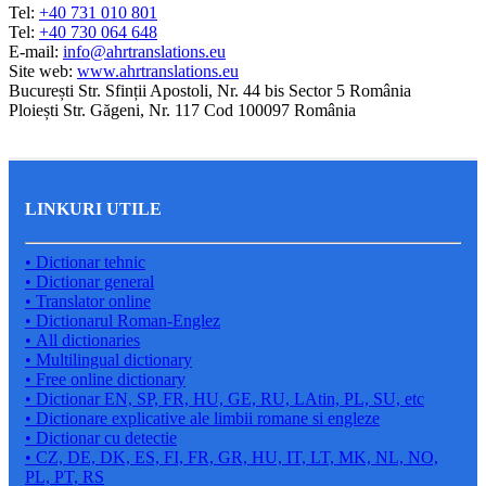
Tel:
+40 731 010 801
Tel:
+40 730 064 648
E-mail:
info@ahrtranslations.eu
Site web:
www.ahrtranslations.eu
București Str. Sfinții Apostoli, Nr. 44 bis Sector 5 România
Ploiești Str. Găgeni, Nr. 117 Cod 100097 România
LINKURI UTILE
• Dictionar tehnic
• Dictionar general
• Translator online
• Dictionarul Roman-Englez
• All dictionaries
• Multilingual dictionary
• Free online dictionary
• Dictionar EN, SP, FR, HU, GE, RU, LAtin, PL, SU, etc
• Dictionare explicative ale limbii romane si engleze
• Dictionar cu detectie
• CZ, DE, DK, ES, FI, FR, GR, HU, IT, LT, MK, NL, NO,
PL, PT, RS