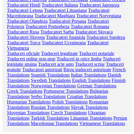
Traducatori Hindi
Traducatori Italiana
Traducatori Japoneza
Traducatori Letona
Traducatori Lituaniana
Traducatori
Macedoneana
Traducatori Maghiara
Traducatori Norvegiana
Traducatori Olandeza
Traducatori Persana
Traducatori
Poloneza
Traducatori Portugheza
Traducatori Romana
Traducatori Rusa
Traducatori Sarba
Traducatori Slovaca
Traducatori Slovena
Traducatori Spaniola
Traducatori Suedeza
Traducatori Turca
Traducatori Ucraineana
Traducatori
Vietnameza
Traduceri oficiale
Traduceri legalizate
Traduceri notariale
Traduceri online non-stop
Traduceri in orice limba
Traduceri
legislatie straina
Traduceri acte auto
Traduceri scrise
Traduceri
gratuite
Traducatori autorizati
Birou traduceri autorizate
French
Translations
Spanish Translations
Italian Translations
Danish
Translations
Swedish Translations
English Translations
Finnish
Translations
Norwegian Translations
German Translations
Greek Translations
Portuguese Translations
Bulgarian
Translations
Serbo Translations
Croatian Translations
Hungarian Translations
Polish Translations
Romanian
Translations
Russian Translations
Slovak Translations
Slovenian Translations
Czech Translations
Ukranian
Translations
Turkish Translations
Lituanian Translations
Persian
Translations
Macedonian Translations
Vietnamese Translations