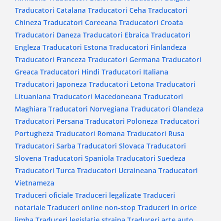
Traducatori Catalana
Traducatori Ceha
Traducatori
Chineza
Traducatori Coreeana
Traducatori Croata
Traducatori Daneza
Traducatori Ebraica
Traducatori
Engleza
Traducatori Estona
Traducatori Finlandeza
Traducatori Franceza
Traducatori Germana
Traducatori
Greaca
Traducatori Hindi
Traducatori Italiana
Traducatori Japoneza
Traducatori Letona
Traducatori
Lituaniana
Traducatori Macedoneana
Traducatori
Maghiara
Traducatori Norvegiana
Traducatori Olandeza
Traducatori Persana
Traducatori Poloneza
Traducatori
Portugheza
Traducatori Romana
Traducatori Rusa
Traducatori Sarba
Traducatori Slovaca
Traducatori
Slovena
Traducatori Spaniola
Traducatori Suedeza
Traducatori Turca
Traducatori Ucraineana
Traducatori
Vietnameza
Traduceri oficiale
Traduceri legalizate
Traduceri
notariale
Traduceri online non-stop
Traduceri in orice
limba
Traduceri legislatie straina
Traduceri acte auto