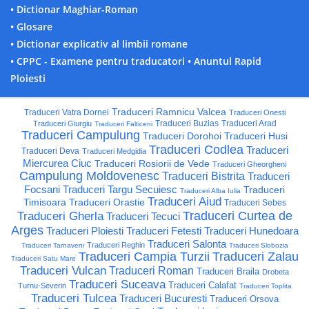
• Dictionar Maghiar-Roman
• Glosare
• Dictionar explicativ al limbii romane
• CPPC - Examene pentru traducatori
• Anuntul Rapid
Ploiesti
Traduceri Ramnicu Valcea
Traduceri Vatra Dornei
Traduceri Onesti
Traduceri Buzias
Traduceri Arad
Traduceri Giurgiu
Traduceri Falticeni
Traduceri Campulung
Traduceri Dorohoi
Traduceri Husi
Traduceri Codlea
Traduceri
Traduceri Deva
Traduceri Medgidia
Miercurea Ciuc
Traduceri Rosiorii de Vede
Traduceri Gheorgheni
Campulung Moldovenesc
Traduceri Bistrita
Traduceri
Focsani
Traduceri Targu Secuiesc
Traduceri
Traduceri Alba Iulia
Traduceri Aiud
Timisoara
Traduceri Orastie
Traduceri Sebes
Traduceri Curtea de
Traduceri Gherla
Traduceri Tecuci
Arges
Traduceri Ploiesti
Traduceri Fetesti
Traduceri Hunedoara
Traduceri Salonta
Traduceri Reghin
Traduceri Tarnaveni
Traduceri Slobozia
Traduceri Campia Turzii
Traduceri Zalau
Traduceri Satu Mare
Traduceri Vulcan
Traduceri Roman
Traduceri Braila
Drobeta
Traduceri Suceava
Traduceri Calafat
Turnu-Severin
Traduceri Toplita
Traduceri Tulcea
Traduceri Bucuresti
Traduceri Orsova