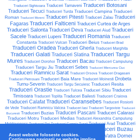
Traduceri Botosani
Traduceri Tarnaveni
Traduceri Sighisoara
Traduceri Tecuci
Traduceri Campina
Traduceri
Traduceri Turda
Traduceri Pitesti
Traduceri
Roman
Traduceri Zalau
Traduceri Moreni
Traduceri Falticeni
Fagaras
Traduceri Curtea de Arges
Traduceri Salonta
Traduceri
Traduceri Deva
Traduceri Aiud
Traduceri Romania
Sacele
Traduceri Lupeni
Traduceri
Constanta
Traduceri Beius
Traduceri Vulcan
Traduceri Brad
Traduceri Oradea
Traduceri Gherla
Traduceri Marghita
Traduceri Galati
Traduceri Targu
Traduceri Slatina
Mures
Traduceri Bacau
Traduceri Dorohoi
Traduceri Campulung
Traduceri Sebes
Traduceri Targu Jiu
Traduceri Miercurea Ciuc
Traduceri Ramnicu Sarat
Traduceri Orsova
Traduceri Dragasani
Drobeta
Traduceri Baia Mare
Traduceri Moinesti
Traduceri Pietrosani
Turnu-Severin
Traduceri Resita
Traduceri Targu Secuiesc
Traduceri Orastie
Traduceri
Traduceri Sibiu
Traduceri Tulcea
Timisoara
Traduceri Bailesti
Traduceri Toplita
Traduceri Craiova
Traduceri Caransebes
Traduceri Calafat
Traduceri Rosiorii
de Vede
Traduceri Ramnicu Valcea
Traduceri Iasi
Traduceri Targoviste
Traduceri
Traduceri Pascani
Traduceri Calarasi
Traduceri Buzias
Bucuresti
Traduceri Motru
Traduceri Medias
Traduceri Alexandria
Campulung
Traduceri
Traduceri Arad
Moldovenesc
Traduceri Dej
Traduceri Campia Turzii
Traduceri Buzau
Ploiesti
Traduceri Urziceni
Traduceri Caracal
Acest website foloseste cookies.
Traduceri Onesti
Traduceri Vatra Dornei
Traduceri Hunedoara
Continuarea navigarii pe website implica