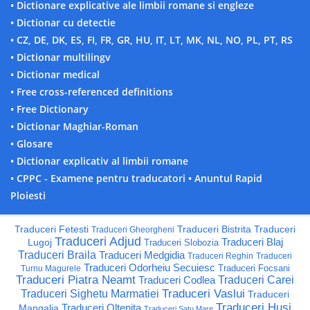
• Dictionare explicative ale limbii romane si engleze
• Dictionar cu detectie
• CZ, DE, DK, ES, FI, FR, GR, HU, IT, LT, MK, NL, NO, PL, PT, RS
• Dictionar multilingv
• Dictionar medical
• Free cross-referenced definitions
• Free Dictionary
• Dictionar Maghiar-Roman
• Glosare
• Dictionar explicativ al limbii romane
• CPPC - Examene pentru traducatori
• Anuntul Rapid
Ploiesti
Traduceri Fetesti
Traduceri Bistrita
Traduceri
Traduceri Gheorgheni
Traduceri Adjud
Traduceri Blaj
Lugoj
Traduceri Slobozia
Traduceri Braila
Traduceri Medgidia
Traduceri Reghin
Traduceri
Traduceri Odorheiu Secuiesc
Traduceri Focsani
Turnu Magurele
Traduceri Piatra Neamt
Traduceri Codlea
Traduceri Carei
Traduceri Vaslui
Traduceri Sighetu Marmatiei
Traduceri
Traduceri Husi
Traduceri Oltenita
Mangalia
Traduceri Satu Mare