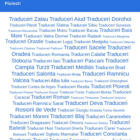
Ploiesti
Traduceri Zalau
Traduceri Aiud
Traduceri Dorohoi
Traduceri Slatina
Traduceri Sibiu
Traduceri Pitesti
Traduceri Suceava
Traduceri Baia
Traduceri Motru
Traduceri Bacau
Traduceri Alexandria
Mare
Traduceri Vatra Dornei
Traduceri Radauti
Traduceri Marghita
Traduceri Orastie
Traduceri Lugoj
Traduceri Medgidia
Traduceri Oltenita
Traduceri Sacele
Traduceri
Traduceri Craiova
Traduceri Falticeni
Oradea
Traduceri
Traduceri Calafat
Traduceri Romania
Traduceri
Slobozia
Traduceri Pascani
Traduceri Iasi
Campia Turzii
Traduceri Medias
Traduceri Brad
Traduceri Salonta
Traduceri Ramnicu
Traduceri Braila
Valcea
Traduceri Alba Iulia
Traduceri Gheorgheni
Traduceri Beius
Traduceri Ploiesti
Traduceri Resita
Traduceri Curtea de Arges
Traduceri
Traduceri Turda
Traduceri Bistrita
Traduceri Fetesti
Traduceri Onesti
Traduceri Roman
Caracal
Traduceri Timisoara
Traduceri Urziceni
Traduceri Deva
Traduceri
Traduceri Ramnicu Sarat
Rosiorii de Vede
Traduceri Giurgiu
Drobeta Turnu-Severin
Traduceri Blaj
Traduceri Moreni
Traduceri Caransebes
Traduceri
Traduceri Dragasani
Traduceri Orsova
Traduceri Sebes
Bailesti
Traduceri Carei
Traduceri Husi
Traduceri Gherla
Traduceri
Traduceri Constanta
Traduceri Sighetu Marmatiei
Botosani