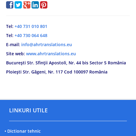
Tel:
+40 731 010 801
Tel:
+40 730 064 648
E-mail:
info@ahrtranslations.eu
Site web:
www.ahrtranslations.eu
București Str. Sfinții Apostoli, Nr. 44 bis Sector 5 România
Ploiești Str. Găgeni, Nr. 117 Cod 100097 România
LINKURI UTILE
• Dictionar tehnic